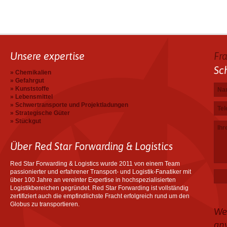
Unsere expertise
Fr
Sc
Chemikalien
Gefahrgut
Na
E-Ma
Tel
Ihre
Kunststoffe
Lebensmittel
Schwertransporte und Projektladungen
Strategische Güter
Stückgut
Über Red Star Forwarding & Logistics
Red Star Forwarding & Logistics wurde 2011 von einem Team
passionierter und erfahrener Transport- und Logistik-Fanatiker mit
über 100 Jahre an vereinter Expertise in hochspezialisierten
Logistikbereichen gegründet. Red Star Forwarding ist vollständig
zertifiziert auch die empfindlichste Fracht erfolgreich rund um den
Globus zu transportieren.
We
an