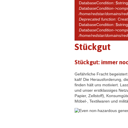
DatabaseCondition::$string
DatabaseCondition->compi
/home/redstar/domains/red
Deprecated function
: Crea
DatabaseCondition::$string
DatabaseCondition->compi
/home/redstar/domains/red
Stückgut
Stückgut: immer noc
Gefährliche Fracht begeistert
kalt! Die Herausforderung, d
finden hält uns motiviert. La
und unser erstklassiges Netzw
Papier, Zellstoff), Konsumgüte
Möbel-, Textilwaren und milit