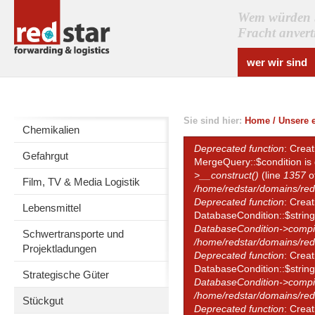
Wem würden Si
Fracht anver
wer wir sind
Sie sind hier:
Home
/
Unsere e
Chemikalien
Deprecated function
: Crea
Gefahrgut
Error message
MergeQuery::$condition is
>__construct()
(line
1357
o
Film, TV & Media Logistik
/home/redstar/domains/red
Deprecated function
: Crea
Lebensmittel
DatabaseCondition::$string
DatabaseCondition->compi
Schwertransporte und
/home/redstar/domains/red
Projektladungen
Deprecated function
: Crea
DatabaseCondition::$string
Strategische Güter
DatabaseCondition->compi
/home/redstar/domains/red
Stückgut
Deprecated function
: Crea