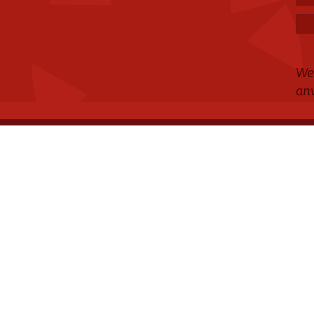
We
an