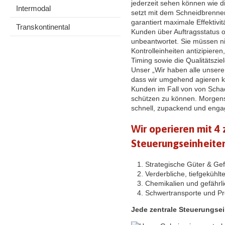
jederzeit sehen können wie d
Intermodal
setzt mit dem Schneidbrenner
garantiert maximale Effektivit
Transkontinental
Kunden über Auftragsstatus od
unbeantwortet. Sie müssen ni
Kontrolleinheiten antizipiere
Timing sowie die Qualitätsziel
Unser „Wir haben alle unsere F
dass wir umgehend agieren k
Kunden im Fall von von Scha
schützen zu können. Morgens,
schnell, zupackend und engag
Wir operieren mit 4
Steuerungseinheite
Strategische Güter & Ge
Verderbliche, tiefgekühlt
Chemikalien und gefährl
Schwertransporte und Pro
Jede zentrale Steuerungsein