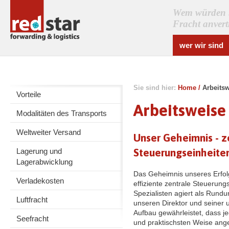
Wem würden Si
Fracht anver
wer wir sind
Sie sind hier:
Home
/
Arbeits
Vorteile
Arbeitsweise
Modalitäten des Transports
Weltweiter Versand
Unser Geheimnis - z
Steuerungseinheite
Lagerung und
Lagerabwicklung
Das Geheimnis unseres Erfolg
Verladekosten
effiziente zentrale Steuerung
Spezialisten agiert als Rundum
Luftfracht
unseren Direktor und seiner 
Aufbau gewährleistet, dass je
Seefracht
und praktischsten Weise ange