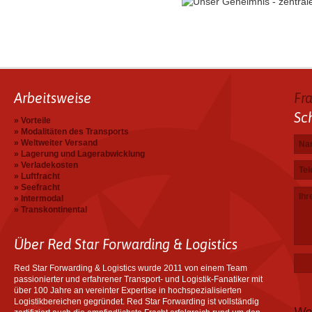
Arbeitsweise
Fr
Sc
Vorteile
Modalitäten des Transports
Na
E-Ma
Tel
Ihre
Weltweiter Versand
Lagerung und Lagerabwicklung
Verladekosten
Luftfracht
Seefracht
Intermodal
Transkontinental
Über Red Star Forwarding & Logistics
Red Star Forwarding & Logistics wurde 2011 von einem Team
passionierter und erfahrener Transport- und Logistik-Fanatiker mit
über 100 Jahre an vereinter Expertise in hochspezialisierten
Logistikbereichen gegründet. Red Star Forwarding ist vollständig
We