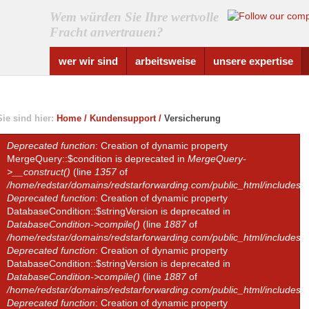
Wem würden Sie Ihre wertvolle
Fracht anvertrauen?
wer wir sind
arbeitsweise
unsere expertise
Sie sind hier:
Home
/
Kundensupport
/
Versicherung
Deprecated function
: Creation of dynamic property
Error message
MergeQuery::$condition is deprecated in
MergeQuery-
>__construct()
(line
1357
of
/home/redstar/domains/redstarforwarding.com/public_html/includes/d
Deprecated function
: Creation of dynamic property
DatabaseCondition::$stringVersion is deprecated in
DatabaseCondition->compile()
(line
1887
of
/home/redstar/domains/redstarforwarding.com/public_html/includes/d
Deprecated function
: Creation of dynamic property
DatabaseCondition::$stringVersion is deprecated in
DatabaseCondition->compile()
(line
1887
of
/home/redstar/domains/redstarforwarding.com/public_html/includes/d
Deprecated function
: Creation of dynamic property