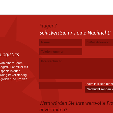
Fragen?
Schicken Sie uns eine Nachricht!
Name
E-Mail Adresse
Telefonnummer
Ihre Nachricht
*
*
*
Logistics
1 von einem Team
ogistik-Fanatiker mit
spezialisierten
ding ist vollständig
folgreich rund um den
Leave this field blan
Wem würden Sie Ihre wertvolle Fr
anvertrauen?