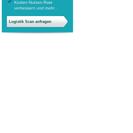
Kosten-Nutzen-Rate
verbessern
und mehr...
atabase/query.inc
).
Logistik Scan anfragen
atabase/query.inc
).