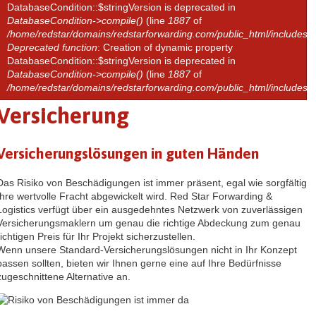
DatabaseCondition::$stringVersion is deprecated in
DatabaseCondition->compile()
(line
1887
of
/home/redstar/domains/redstarforwarding.com/public_html/includes/d
Deprecated function
: Creation of dynamic property
DatabaseCondition::$stringVersion is deprecated in
DatabaseCondition->compile()
(line
1887
of
/home/redstar/domains/redstarforwarding.com/public_html/includes/d
Versicherung
Versicherungslösungen in guten Händen
Das Risiko von Beschädigungen ist immer präsent, egal wie sorgfältig
Ihre wertvolle Fracht abgewickelt wird. Red Star Forwarding &
Logistics verfügt über ein ausgedehntes Netzwerk von zuverlässigen
Versicherungsmaklern um genau die richtige Abdeckung zum genau
richtigen Preis für Ihr Projekt sicherzustellen.
Wenn unsere Standard-Versicherungslösungen nicht in Ihr Konzept
passen sollten, bieten wir Ihnen gerne eine auf Ihre Bedürfnisse
zugeschnittene Alternative an.