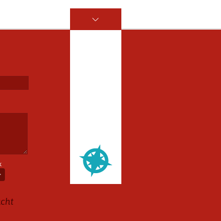
k
acht