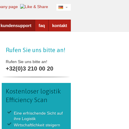
kundensupport
faq
kontakt
Rufen Sie uns bitte an!
Rufen Sie uns bitte an!
+32(0)3 210 00 20
atabase/query.inc
).
Kostenloser logistik
Efficiency Scan
atabase/query.inc
).
Eine erfrischende Sicht auf
ihre Logistik
atabase/query.inc
).
Wirtschaftlichkeit steigern